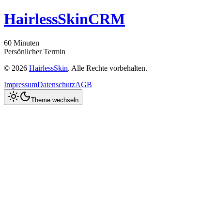
H
airless
S
kin
CRM
60 Minuten
Persönlicher Termin
©
2026
HairlessSkin
. Alle Rechte vorbehalten.
Impressum
Datenschutz
AGB
Theme wechseln